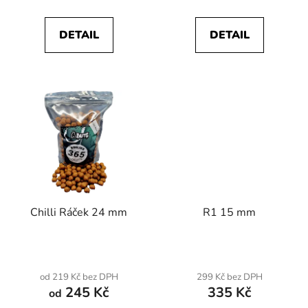
ů
DETAIL
DETAIL
Chilli Ráček 24 mm
R1 15 mm
od 219 Kč bez DPH
299 Kč bez DPH
245 Kč
335 Kč
od