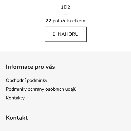
S
1
t
2
r
O
á
22
položek celkem
v
n
l
k
NAHORU
á
o
v
d
á
a
n
Z
c
í
í
á
Informace pro vás
p
p
r
a
v
Obchodní podmínky
t
k
Podmínky ochrany osobních údajů
í
y
Kontakty
v
ý
p
Kontakt
i
s