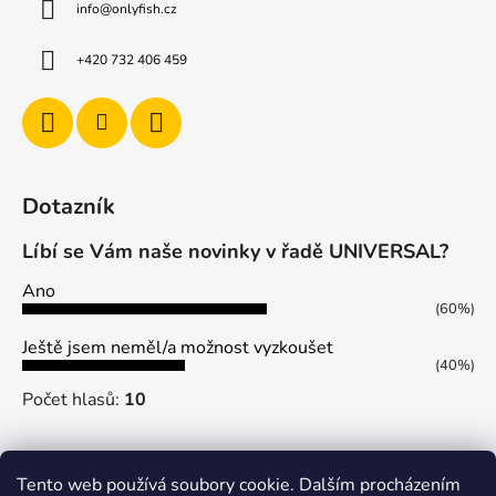
u
info
@
onlyfish.cz
+420 732 406 459
Dotazník
Líbí se Vám naše novinky v řadě UNIVERSAL?
Ano
(60%)
Ještě jsem neměl/a možnost vyzkoušet
(40%)
Počet hlasů:
10
Tento web používá soubory cookie. Dalším procházením