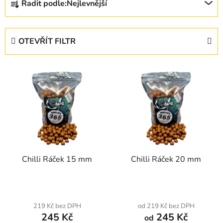
Řadit podle:
Nejlevnější
a
z
e
OTEVŘÍT FILTR
n
í
V
p
ý
r
p
o
i
d
s
u
p
k
r
t
Chilli Ráček 15 mm
Chilli Ráček 20 mm
o
ů
d
u
k
219 Kč bez DPH
od 219 Kč bez DPH
t
245 Kč
245 Kč
od