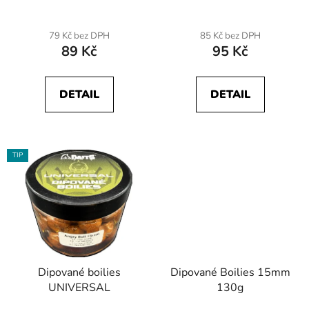
u
k
79 Kč bez DPH
85 Kč bez DPH
t
89 Kč
95 Kč
ů
DETAIL
DETAIL
TIP
Dipované boilies
Dipované Boilies 15mm
UNIVERSAL
130g