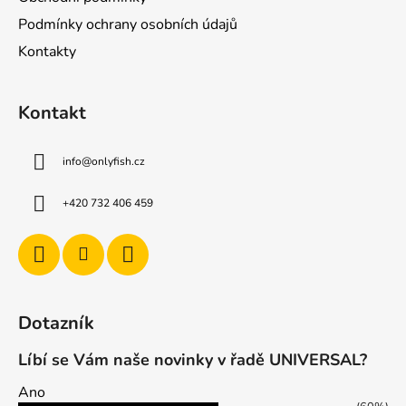
í
t
Podmínky ochrany osobních údajů
p
í
r
Kontakty
v
k
y
Kontakt
v
ý
info
@
onlyfish.cz
p
i
s
+420 732 406 459
u
Dotazník
Líbí se Vám naše novinky v řadě UNIVERSAL?
Ano