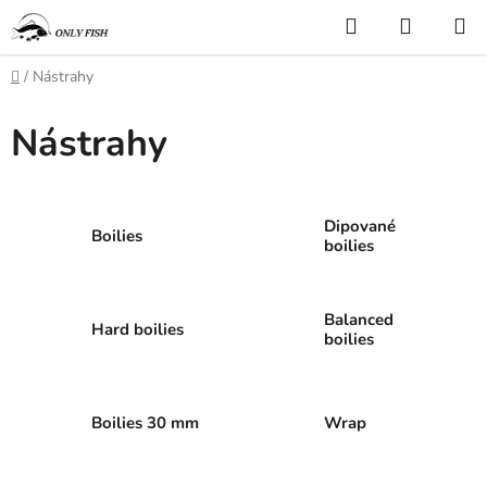
Přejít
Hledat
NÁKUP
na
KOŠÍK
obsah
Domů
/
Nástrahy
Nástrahy
Dipované
Boilies
boilies
Balanced
Hard boilies
boilies
Boilies 30 mm
Wrap