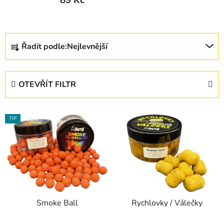
Ř
Řadit podle:
Nejlevnější
a
z
e
OTEVŘÍT FILTR
n
í
V
p
TIP
ý
r
p
o
i
d
s
u
p
k
r
t
Smoke Ball
Rychlovky / Válečky
o
ů
d