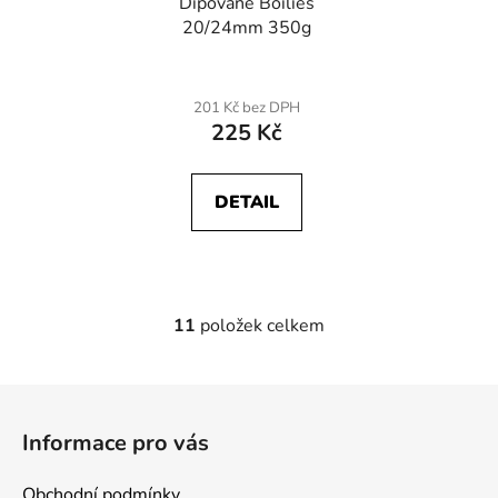
Dipované Boilies
20/24mm 350g
201 Kč bez DPH
225 Kč
DETAIL
11
položek celkem
O
v
l
Z
á
á
d
Informace pro vás
p
a
a
c
Obchodní podmínky