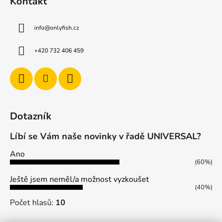
Kontakt
v
ý
info
@
onlyfish.cz
p
i
s
+420 732 406 459
u
Dotazník
Líbí se Vám naše novinky v řadě UNIVERSAL?
Ano
(60%)
Ještě jsem neměl/a možnost vyzkoušet
(40%)
Počet hlasů:
10