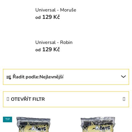
Universal - Moruše
129 Kč
od
Universal - Robin
129 Kč
od
Ř
Řadit podle:
Nejlevnější
a
z
e
OTEVŘÍT FILTR
n
í
V
p
TIP
ý
r