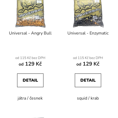
p
o
i
d
s
u
p
k
r
t
Universal - Angry Bull
Universal - Enzymatic
o
ů
d
u
k
od 115 Kč bez DPH
od 115 Kč bez DPH
t
129 Kč
129 Kč
od
od
ů
DETAIL
DETAIL
játra / česnek
squid / krab