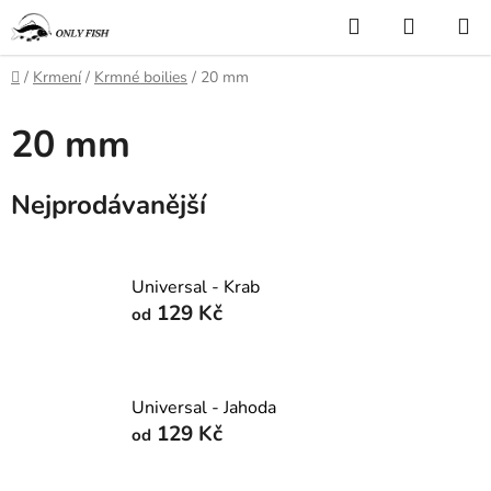
Přejít
Hledat
NÁKUP
na
KOŠÍK
obsah
Domů
/
Krmení
/
Krmné boilies
/
20 mm
20 mm
Nejprodávanější
Universal - Krab
129 Kč
od
Universal - Jahoda
129 Kč
od