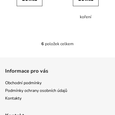
koření
6
položek celkem
O
v
l
Z
á
á
d
Informace pro vás
p
a
a
c
Obchodní podmínky
í
t
Podmínky ochrany osobních údajů
p
í
r
Kontakty
v
k
y