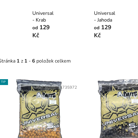
Universal
Universal
- Krab
- Jahoda
129
129
od
od
Kč
Kč
Stránka
1
z
1
-
6
položek celkem
V
TIP
ý
Kód:
8586024735972
Kód:
8586
p
s
p
r
o