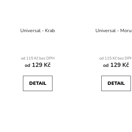
Universal - Krab
Universal - Mor
od 115 Kč bez DPH
od 115 Kč bez DP
129 Kč
129 Kč
od
od
DETAIL
DETAIL
O
v