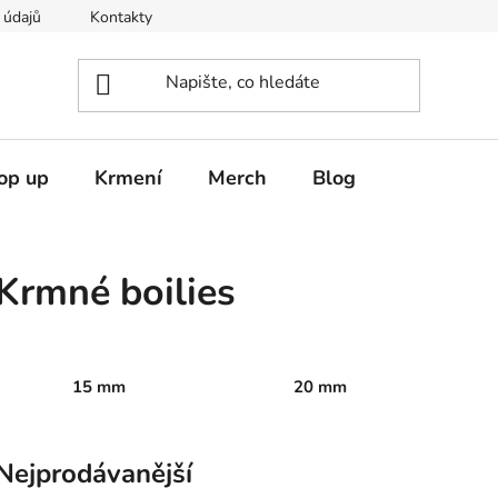
 údajů
Kontakty
op up
Krmení
Merch
Blog
Krmné boilies
15 mm
20 mm
Nejprodávanější