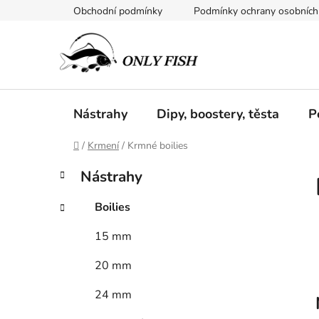
Přejít
Obchodní podmínky
Podmínky ochrany osobních
na
obsah
Nástrahy
Dipy, boostery, těsta
P
Domů
/
Krmení
/
Krmné boilies
P
K
Přeskočit
Nástrahy
a
kategorie
o
t
s
Boilies
e
t
g
15 mm
r
o
a
r
20 mm
i
n
e
n
24 mm
í