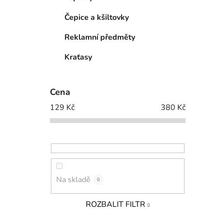
Čepice a kšiltovky
Reklamní předměty
Kraťasy
Cena
129
Kč
380
Kč
Na skladě
0
ROZBALIT FILTR