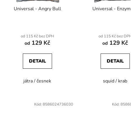
d
Universal - Angry Bull
Universal - Enzym
u
k
t
ů
od 115 Kč bez DPH
od 115 Kč bez DP
129 Kč
129 Kč
od
od
DETAIL
DETAIL
játra / česnek
squid / krab
Kód:
8586024736030
Kód:
8586