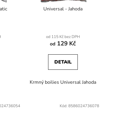
k
atic
Universal - Jahoda
t
ů
H
od 115 Kč bez DPH
129 Kč
od
DETAIL
Krmný boilies Universal Jahoda
024736054
Kód:
8586024736078