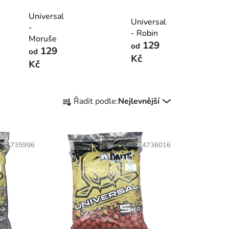
Universal
Universal
-
- Robin
Moruše
129
od
129
od
Kč
Kč
Ř
Řadit podle:
Nejlevnější
a
z
e
n
024735996
Kód:
8586024736016
í
p
r
o
d
u