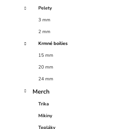
Pelety
3 mm
2 mm
Krmné boilies
15 mm
20 mm
24 mm
Merch
Trika
Mikiny
Tepláky