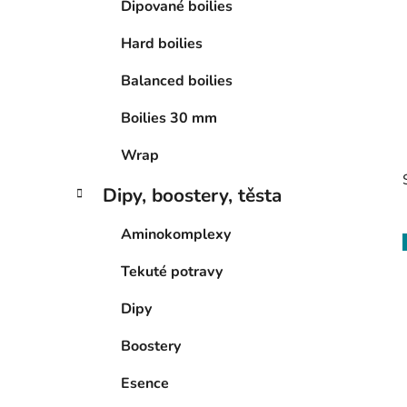
Dipované boilies
p
a
Hard boilies
n
Balanced boilies
e
l
Boilies 30 mm
Wrap
Dipy, boostery, těsta
Aminokomplexy
Tekuté potravy
i
Dipy
Boostery
Esence