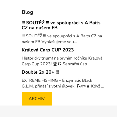
Blog
!!! SOUTĚŽ !!! ve spolupráci s A Baits
CZ na našem FB
!!! SOUTĚŽ !!! ve spolupráci s A Baits CZ na
našem FB Vyhlašujeme sou...
Králová Carp CUP 2023
Historický triumf na prvním ročníku Králová
Carp Cup 2023! 🏆🎣 Senzační úsp...
Double 2x 20+ !!!
EXTREME FISHING – Enzymatic Black
G.L.M. přináší životní úlovek! 🎣🐟🔥 Když ...
ARCHIV
Z