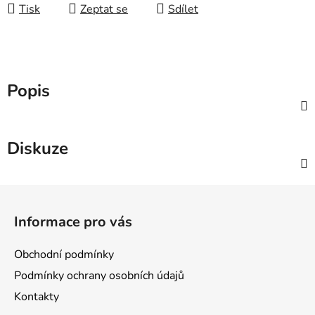
Tisk
Zeptat se
Sdílet
Popis
Diskuze
Z
á
Informace pro vás
p
a
Obchodní podmínky
t
Podmínky ochrany osobních údajů
í
Kontakty