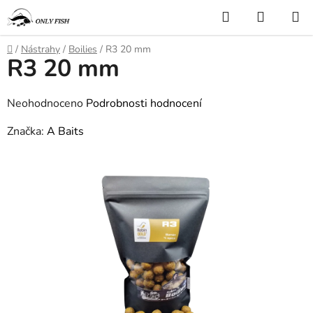
Přejít
Hledat
NÁKUP
na
KOŠÍK
obsah
Domů
/
Nástrahy
/
Boilies
/
R3 20 mm
R3 20 mm
Průměrné
Neohodnoceno
Podrobnosti hodnocení
hodnocení
Značka:
A Baits
produktu
je
0,0
z
5
hvězdiček.