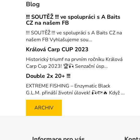
Blog
!!! SOUTĚŽ !!! ve spolupráci s A Baits
CZ na našem FB
!!! SOUTĚŽ !!! ve spolupráci s A Baits CZ na
našem FB Vyhlašujeme sou...
Králová Carp CUP 2023
Historický triumf na prvním ročníku Králová
Carp Cup 2023! 🏆🎣 Senzační úsp...
Double 2x 20+ !!!
EXTREME FISHING – Enzymatic Black
G.L.M. přináší životní úlovek! 🎣🐟🔥 Když ...
ARCHIV
Z
á
Informace pro vás
Kont