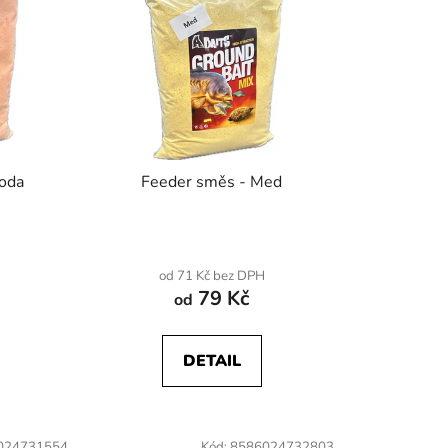
í
p
r
o
d
u
k
hoda
Feeder směs - Med
t
ů
od 71 Kč bez DPH
79 Kč
od
DETAIL
024731554
Kód:
8586024732803