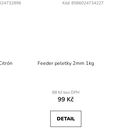
024732896
Kód:
8586024734227
Citrón
Feeder peletky 2mm 1kg
Průměrné
88 Kč bez DPH
hodnocení
99 Kč
produktu
DETAIL
je
5,0