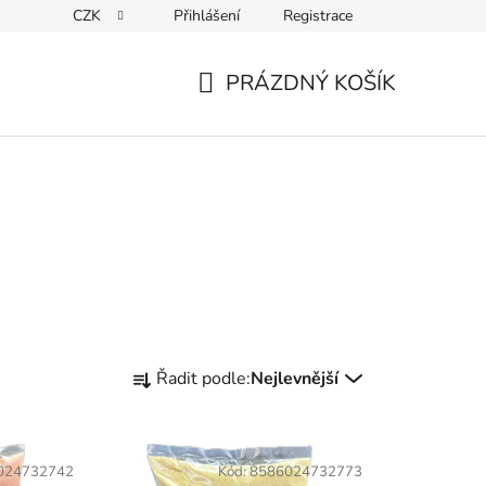
CZK
Přihlášení
Registrace
PRÁZDNÝ KOŠÍK
NÁKUPNÍ
KOŠÍK
Ř
Řadit podle:
Nejlevnější
a
z
e
n
024732742
Kód:
8586024732773