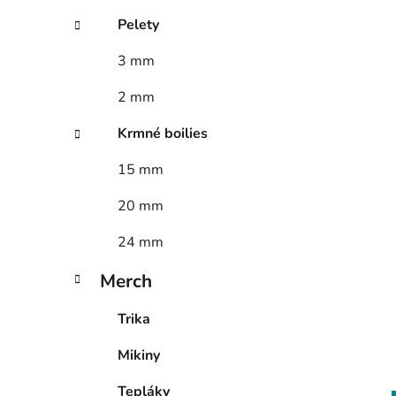
Pelety
3 mm
2 mm
Krmné boilies
15 mm
20 mm
24 mm
Merch
Trika
Mikiny
Tepláky