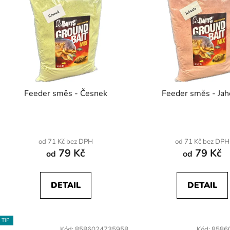
p
s
p
r
o
d
Feeder směs - Česnek
Feeder směs - Ja
u
k
t
ů
od 71 Kč bez DPH
od 71 Kč bez DPH
79 Kč
79 Kč
od
od
DETAIL
DETAIL
TIP
Kód:
8586024735958
Kód:
8586