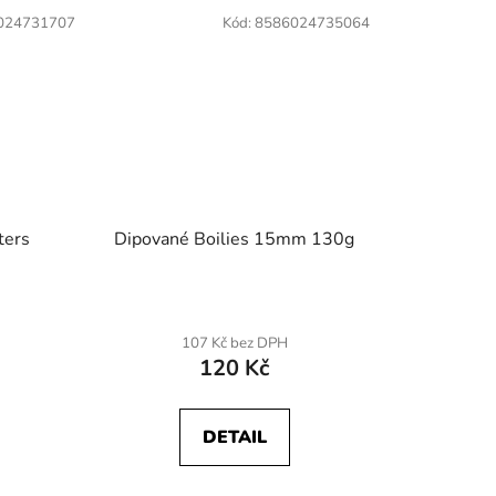
024731707
Kód:
8586024735064
z
5
hvězdiček.
ters
Dipované Boilies 15mm 130g
107 Kč bez DPH
120 Kč
DETAIL