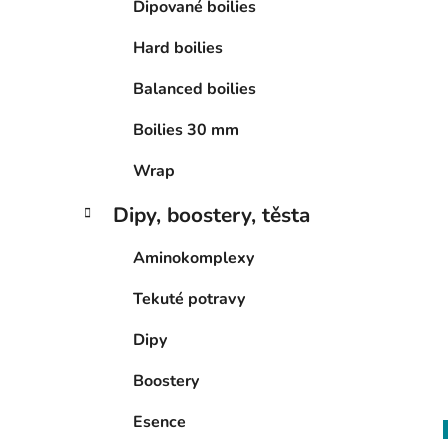
Dipované boilies
p
i
a
Hard boilies
n
Balanced boilies
e
l
Boilies 30 mm
Wrap
Dipy, boostery, těsta
Aminokomplexy
Tekuté potravy
Dipy
Boostery
Esence