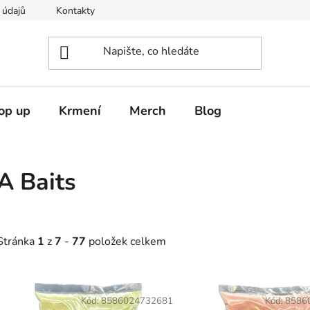
 údajů
Kontakty
op up
Krmení
Merch
Blog
A Baits
Stránka
1
z
7
-
77
položek celkem
V
ý
Kód:
8586024732681
Kód:
8586