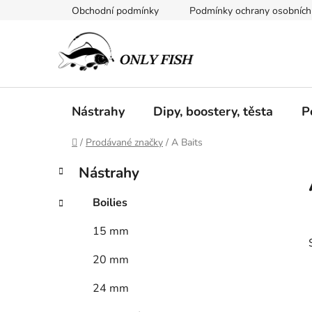
Přejít
Obchodní podmínky
Podmínky ochrany osobních
na
obsah
Nástrahy
Dipy, boostery, těsta
P
Domů
/
Prodávané značky
/
A Baits
P
K
Přeskočit
Nástrahy
a
kategorie
o
t
s
Boilies
e
t
g
15 mm
r
o
a
r
20 mm
i
n
e
n
24 mm
í