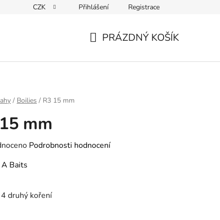
CZK
Přihlášení
Registrace
PRÁZDNÝ KOŠÍK
NÁKUPNÍ
KOŠÍK
rahy
/
Boilies
/
R3 15 mm
 15 mm
né
dnoceno
Podrobnosti hodnocení
ení
:
A Baits
tu
 4 druhý koření