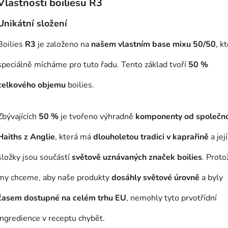
Vlastnosti boiliesu R3
Unikátní složení
Boilies
R3
je založeno na
našem vlastním base mixu 50/50
, k
speciálně mícháme pro tuto řadu. Tento základ tvoří
50 %
celkového objemu
boilies.
Zbývajících
50 %
je tvořeno výhradně
komponenty od společno
Haiths z Anglie
, která má
dlouholetou tradici v kaprařině
a její
složky jsou součástí
světově uznávaných značek boilies
. Proto
my chceme, aby naše produkty
dosáhly světové úrovně
a byly
časem dostupné na celém trhu EU
, nemohly tyto prvotřídní
ingredience v receptu chybět.