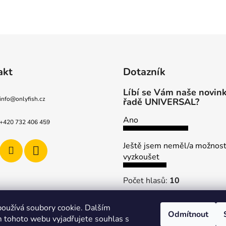
akt
Dotazník
Líbí se Vám naše novink
info
@
onlyfish.cz
řadě UNIVERSAL?
Ano
+420 732 406 459
Ještě jsem neměl/a možnos
vyzkoušet
Počet hlasů:
10
oužívá soubory cookie. Dalším
Odmítnout
 tohoto webu vyjadřujete souhlas s