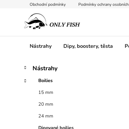
Přejít
Obchodní podmínky
Podmínky ochrany osobních
na
obsah
Nástrahy
Dipy, boostery, těsta
P
P
K
Přeskočit
Nástrahy
a
kategorie
o
t
s
Boilies
e
t
g
15 mm
r
o
a
r
20 mm
i
n
e
n
24 mm
í
Dipované boilies