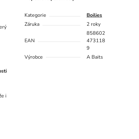
Kategorie
Boilies
Záruka
2 roky
terý
858602
EAN
473118
9
Výrobce
A Baits
sti
že i