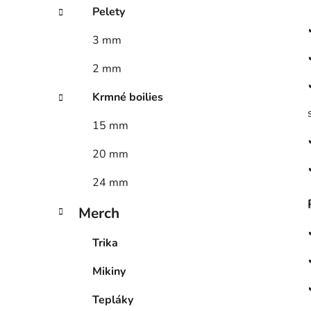
Pelety
3 mm
2 mm
Krmné boilies
15 mm
20 mm
24 mm
Merch
Trika
Mikiny
Tepláky