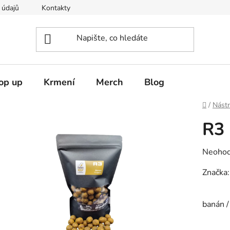
 údajů
Kontakty
op up
Krmení
Merch
Blog
Domů
/
Nást
R3
Průměr
Neoho
hodnoc
Značka
produk
banán /
je