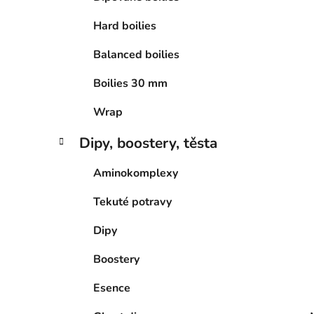
p
a
Hard boilies
n
Balanced boilies
e
l
Boilies 30 mm
Wrap
Dipy, boostery, těsta
Aminokomplexy
Tekuté potravy
Dipy
Boostery
Esence