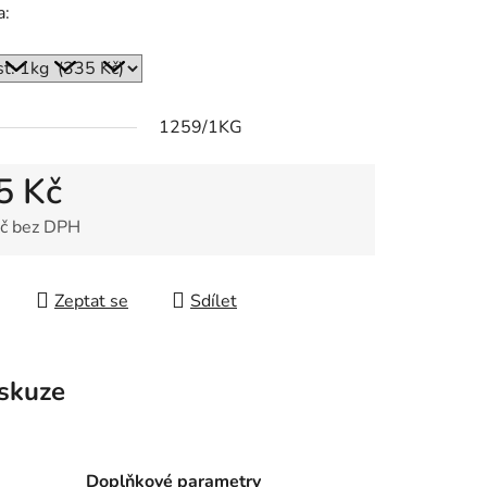
a:
1259/1KG
ek.
5 Kč
č bez DPH
 cena:
Zeptat se
Sdílet
skuze
Doplňkové parametry