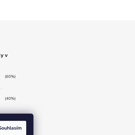
y v
(60%)
t
(40%)
Souhlasím