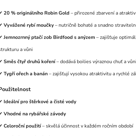
✔
20 % originálního Robin Gold
– přirozené zbarvení a atraktiv
✔
Vyvážené rybí moučky
– nutričně bohaté a snadno stravitel
✔
Jemnozrnný ptačí zob Birdfood s anýzem
– zajišťuje optimál
strukturu a vůni
✔
Směs čtyř druhů koření
– dodává boilies výraznou chuť a vůn
✔
Tygří ořech a banán
– zajišťují vysokou atraktivitu a rychlé z
Použitelnost
✔
Ideální pro štěrkové a čisté vody
✔
Vhodné na rybářské závody
✔
Celoroční použití
– skvělá účinnost v každém ročním období