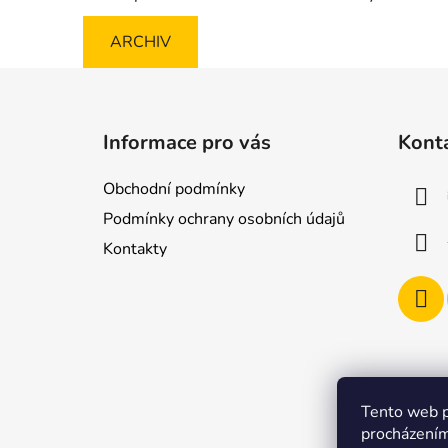
ARCHIV
Z
á
Informace pro vás
Kont
p
a
Obchodní podmínky
t
Podmínky ochrany osobních údajů
í
Kontakty
Tento web p
procházením