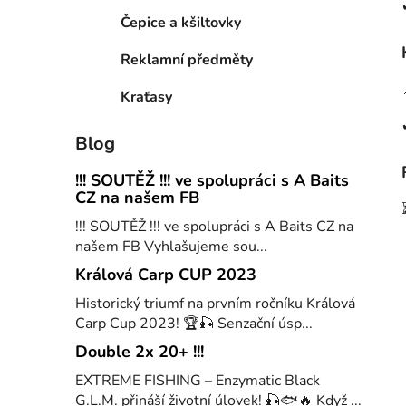
Čepice a kšiltovky
Reklamní předměty
Kraťasy
Blog
!!! SOUTĚŽ !!! ve spolupráci s A Baits
CZ na našem FB
!!! SOUTĚŽ !!! ve spolupráci s A Baits CZ na
našem FB Vyhlašujeme sou...
Králová Carp CUP 2023
Historický triumf na prvním ročníku Králová
Carp Cup 2023! 🏆🎣 Senzační úsp...
Double 2x 20+ !!!
EXTREME FISHING – Enzymatic Black
G.L.M. přináší životní úlovek! 🎣🐟🔥 Když ...