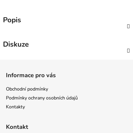
Popis
Diskuze
Z
á
Informace pro vás
p
a
Obchodní podmínky
t
Podmínky ochrany osobních údajů
í
Kontakty
Kontakt