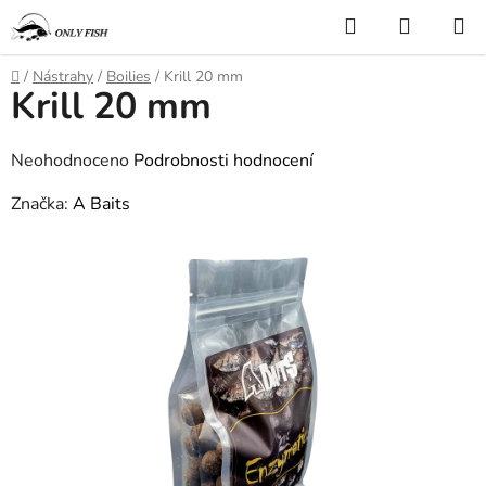
Přejít
Hledat
NÁKUP
na
KOŠÍK
obsah
Domů
/
Nástrahy
/
Boilies
/
Krill 20 mm
Krill 20 mm
Průměrné
Neohodnoceno
Podrobnosti hodnocení
hodnocení
Značka:
A Baits
produktu
je
0,0
z
5
hvězdiček.