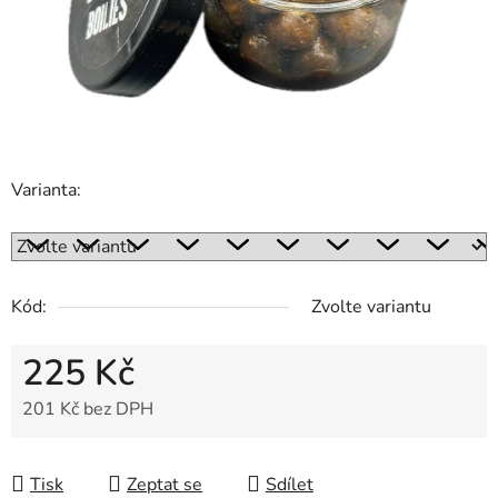
hvězdiček.
Varianta:
Kód:
Zvolte variantu
225 Kč
201 Kč bez DPH
Měrná cena:
Tisk
Zeptat se
Sdílet