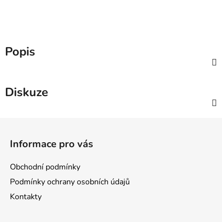
Popis
Diskuze
Z
á
Informace pro vás
p
a
Obchodní podmínky
t
Podmínky ochrany osobních údajů
í
Kontakty