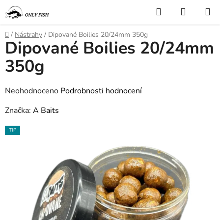
Přejít
Hledat
NÁKUP
na
KOŠÍK
obsah
Domů
/
Nástrahy
/
Dipované Boilies 20/24mm 350g
Dipované Boilies 20/24mm
350g
Průměrné
Neohodnoceno
Podrobnosti hodnocení
hodnocení
Značka:
A Baits
produktu
TIP
je
0,0
z
5