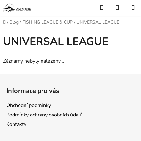
Přejít
Hledat
NÁKUP
na
KOŠÍK
obsah
Domů
/
Blog
/
FISHING LEAGUE & CUP
/
UNIVERSAL LEAGUE
UNIVERSAL LEAGUE
Záznamy nebyly nalezeny...
Z
á
Informace pro vás
p
a
Obchodní podmínky
t
Podmínky ochrany osobních údajů
í
Kontakty