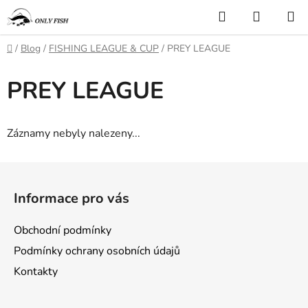
Přejít
Hledat
NÁKUP
na
KOŠÍK
obsah
Domů
/
Blog
/
FISHING LEAGUE & CUP
/
PREY LEAGUE
PREY LEAGUE
Záznamy nebyly nalezeny...
Z
á
Informace pro vás
p
a
Obchodní podmínky
t
Podmínky ochrany osobních údajů
í
Kontakty